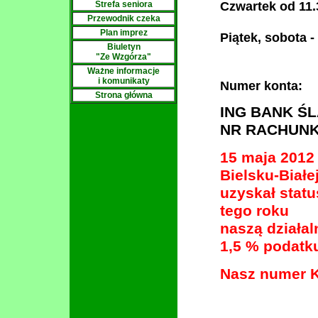
Czwartek od 11.
Strefa seniora
Przewodnik czeka
Plan imprez
Piątek, sobota 
Biuletyn
"Ze Wzgórza"
Ważne informacje
i komunikaty
Numer konta:
Strona główna
ING BANK ŚL
NR RACHUNKU:
15 maja 2012
Bielsku-Białe
uzyskał statu
tego roku
naszą działa
1,5 % podatk
Nasz numer 