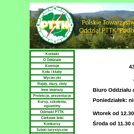
Kontakt
O Oddziale
4
Komisje
Koła i kluby
Wycieczki
Rajdy, złazy, zloty
Biuro Oddziału 
Inne imprezy
Prelekcje, prezentacje
Poniedziałek: n
Kursy, szkolenia,
egzaminy
Odznaki PTTK
Wtorek od 12.30
Ciekawe linki
Środa od 11.30 
Konkursy
Szlaki turystyczne