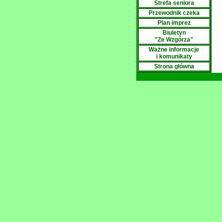
Strefa seniora
Przewodnik czeka
Plan imprez
Biuletyn
"Ze Wzgórza"
Ważne informacje
i komunikaty
Strona główna