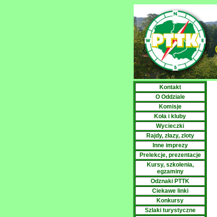
Kontakt
O Oddziale
Komisje
Koła i kluby
Wycieczki
Rajdy, złazy, zloty
Inne imprezy
Prelekcje, prezentacje
Kursy, szkolenia,
egzaminy
Odznaki PTTK
Ciekawe linki
Konkursy
Szlaki turystyczne